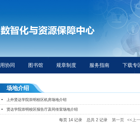
应用协同
图书馆
规章制度
服务指南
下载专
场地介绍
上外贤达学院崇明校区机房场地介绍
贤达学院崇明校区报告厅及同传室场地介绍
每页
14
记录
总共
2
记录
第一页
<<上